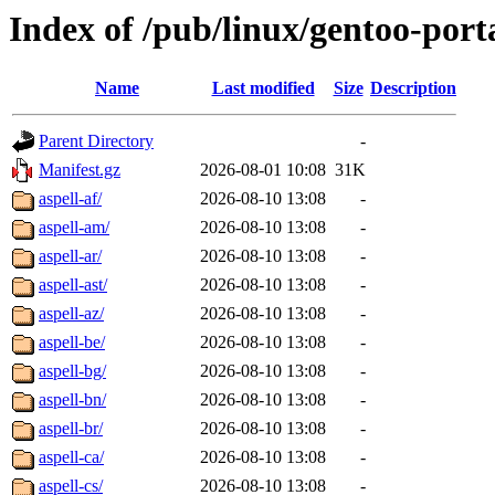
Index of /pub/linux/gentoo-port
Name
Last modified
Size
Description
Parent Directory
-
Manifest.gz
2026-08-01 10:08
31K
aspell-af/
2026-08-10 13:08
-
aspell-am/
2026-08-10 13:08
-
aspell-ar/
2026-08-10 13:08
-
aspell-ast/
2026-08-10 13:08
-
aspell-az/
2026-08-10 13:08
-
aspell-be/
2026-08-10 13:08
-
aspell-bg/
2026-08-10 13:08
-
aspell-bn/
2026-08-10 13:08
-
aspell-br/
2026-08-10 13:08
-
aspell-ca/
2026-08-10 13:08
-
aspell-cs/
2026-08-10 13:08
-