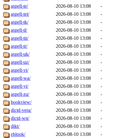
aspell-te/
2026-08-10 13:08
-
aspell-tet/
2026-08-10 13:08
-
aspell-tk/
2026-08-10 13:08
-
aspell-tl/
2026-08-10 13:08
-
aspell-tn/
2026-08-10 13:08
-
aspell-tr/
2026-08-10 13:08
-
aspell-uk/
2026-08-10 13:08
-
aspell-uz/
2026-08-10 13:08
-
aspell-vi/
2026-08-10 13:08
-
aspell-wa/
2026-08-10 13:08
-
aspell-yi/
2026-08-10 13:08
-
aspell-zu/
2026-08-10 13:08
-
bookview/
2026-08-10 13:08
-
dictd-vera/
2026-08-10 13:08
-
dictd-wn/
2026-08-10 13:08
-
dikt/
2026-08-10 13:08
-
eblook/
2026-08-10 13:08
-