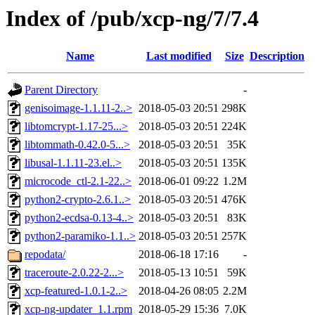
Index of /pub/xcp-ng/7/7.4
Name
Last modified
Size
Description
Parent Directory
-
genisoimage-1.1.11-2..>
2018-05-03 20:51
298K
libtomcrypt-1.17-25...>
2018-05-03 20:51
224K
libtommath-0.42.0-5...>
2018-05-03 20:51
35K
libusal-1.1.11-23.el..>
2018-05-03 20:51
135K
microcode_ctl-2.1-22..>
2018-06-01 09:22
1.2M
python2-crypto-2.6.1..>
2018-05-03 20:51
476K
python2-ecdsa-0.13-4..>
2018-05-03 20:51
83K
python2-paramiko-1.1..>
2018-05-03 20:51
257K
repodata/
2018-06-18 17:16
-
traceroute-2.0.22-2...>
2018-05-13 10:51
59K
xcp-featured-1.0.1-2..>
2018-04-26 08:05
2.2M
xcp-ng-updater_1.1.rpm
2018-05-29 15:36
7.0K